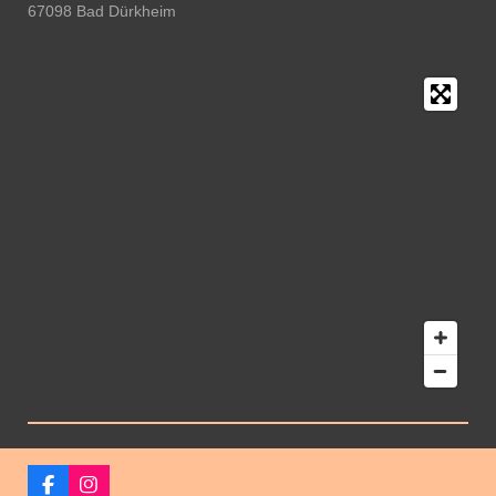
67098 Bad Dürkheim
F
I